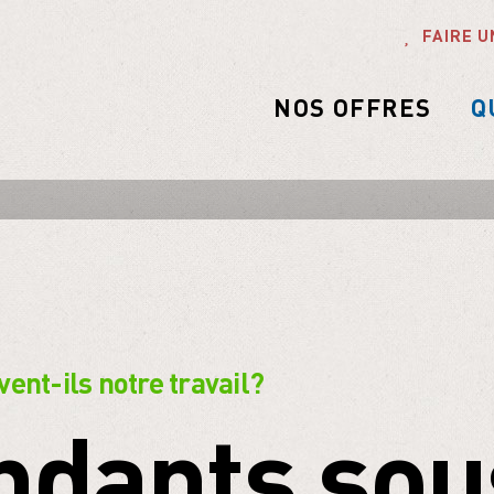
ondation
PARTICULIERS
FAIRE U
apprenti.e.s
Publications
ui au juste?
Semaines pratiques en forêt
ne journée
Vidèos
s de groupe / de
NOS OFFRES
Q
Interviews
nts
Images de la forêt
Témoignages de la forêt
nt-ils notre travail?
dants sous