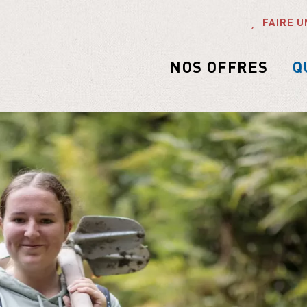
ondation
PARTICULIERS
FAIRE U
apprenti.e.s
Publications
Semaines pratiques en forêt
ne journée
Vidèos
s de groupe / de
NOS OFFRES
Q
Interviews
nts
Images de la forêt
Témoignages de la forêt