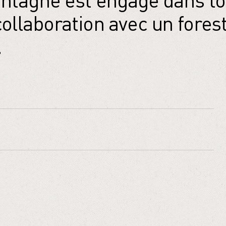
montagne est engagé dans t
collaboration avec un fores
.