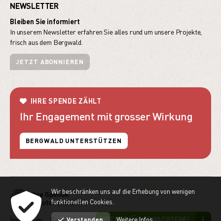
NEWSLETTER
Bleiben Sie informiert
In unserem Newsletter erfahren Sie alles rund um unsere Projekte,
frisch aus dem Bergwald.
JETZT ABONNIEREN
IHRE SPENDE ZÄHLT
Ihr Engagement mit grosser Wirkung
BERGWALD UNTERSTÜTZEN
Wir beschränken uns auf die Erhebung von wenigen
funktionellen Cookies.
WOCHEN FÜR ERWACHSENE!
Impressum
Datenschutz
powered by indual
Verstanden
Weitere Infos