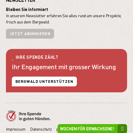
Bleiben Sie informiert
In unserem Newsletter erfahren Sie alles rund um unsere Projekte,
frisch aus dem Bergwald.
JETZT ABONNIEREN
IHRE SPENDE ZÄHLT
Ihr Engagement mit grosser Wirkung
BERGWALD UNTERSTÜTZEN
WOCHEN FÜR ERWACHSENE!
Impressum
Datenschutz
powered by indual